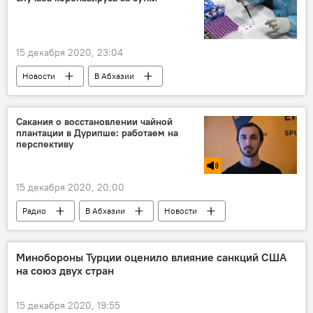
15 декабря 2020, 23:04
Новости
В Абхазии
Коронавирус - 2021
Ситуация с коронавирусом в Абхазии
Сакания о восстановлении чайной
плантации в Дурипше: работаем на
перспективу
15 декабря 2020, 20:00
Радио
В Абхазии
Новости
Минобороны Турции оценило влияние санкций США
на союз двух стран
15 декабря 2020, 19:55