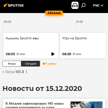
РУС
Абхазия
00:00
01:00
Ашьыжь Sputnik аҿы
Утро на Sputnik
08:00
08:30
31 мин
31 мин
Вчера
Сегодня
К эфиру
г. Гагра
101.3
Новости от 15.12.2020
В Абхазии зафиксировано 140 новых
случаев коронавируса за сутки