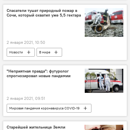
Видео
Мультимедиа
Новости
В мире
Спасатели тушат природный пожар в
Сочи, который охватил уже 5,5 гектара
2 января 2021, 10:50
Новости
В мире
"Неприятная правда": футуролог
спрогнозировал новые пандемии
2 января 2021, 09:51
Мировая пандемия коронавируса COVID-19
Новости
В мире
Старейшей жительнице Земли