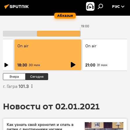
РУС
Абхазия
00
19:00
On air
On air
18:30
21:00
30 мин
31 мин
Вчера
Сегодня
г. Гагра
101.3
Новости от 02.01.2021
Как узнать свой хронотип и спать в
ритме с внутренними часами