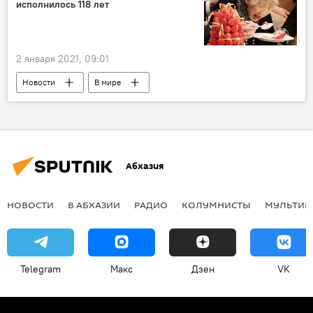
исполнилось 118 лет
2 января 2021, 09:01
Новости
В мире
Абхазия
НОВОСТИ
В АБХАЗИИ
РАДИО
КОЛУМНИСТЫ
МУЛЬТИМ
Telegram
Макс
Дзен
VK