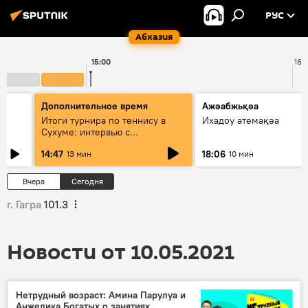
РУС
Абхазия
15:00
16:
Дополнительное время
Ажәабжьқәа
Итоги турнира по теннису в
Ихадоу атемақәа
Сухуме: интервью с
президентом Федерации
14:47
18:06
13 мин
10 мин
Вчера
Сегодня
г. Гагра
101.3
Новости от 10.05.2021
Нетрудный возраст: Амина Парулуа и
Анжелика Богатых о занятиях