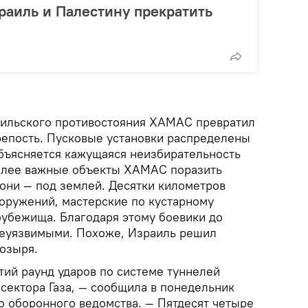
раиль и Палестину прекратить
аильского противостояния ХАМАС превратил
крепость. Пусковые установки распределены
объясняется кажущаяся неизбирательность
более важные объекты ХАМАС поразить
 они — под землей. Десятки километров
ооружений, мастерские по кустарному
оубежища. Благодаря этому боевики до
неуязвимыми. Похоже, Израиль решил
козыря.
ий раунд ударов по системе туннелей
сектора Газа, — сообщила в понедельник
о оборонного ведомства. — Пятдесят четыре