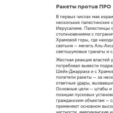
Ракеты против ПРО
В первых числах мая изра
нескольких палестинских 
Иерусалиме. Палестинцы 
столкновениями с пограни
Храмовой горы, где находи
святыня — мечеть Аль-Акс
светошумовые гранаты и с
Жесткая реакция властей 
потребовал вывести подра
Шейх-Джарраха и с Храмово
полетели ракеты — за неск
ответные удары, вызвавши
Основные цели — штабы и
позиции пусковых установо
гражданским объектам — с
применяют основном высо
частности, американские 