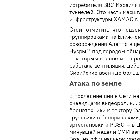
истребителя ВВС Израиля 
туннелей. Это часть масш
инфраструктуры ХАМАС в с
Стоит отметить, что подз
группировками на Ближнем
освобождения Алеппо в де
Нусры"* под городом обна
некоторым вполне мог прое
работала вентиляция, дейс
Сирийские военные больш
Атака по земле
В последние дни в Сети н
очевидцами видеоролики, 
бронетехники к сектору Га
грузовики с боеприпасами
артустановки и РСЗО — в 
минувшей недели СМИ заго
Газа, на официальном уров