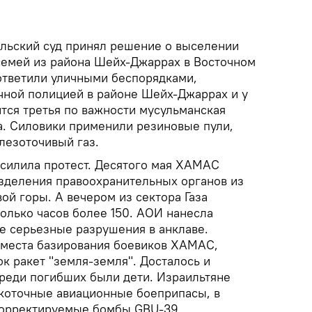
ильский суд принял решение о выселении
семей из района Шейх-Джаррах в Восточном
ответили уличными беспорядками,
чной полицией в районе Шейх-Джаррах и у
тся третья по важности мусульманская
а. Силовики применили резиновые пули,
лезоточивый газ.
усилила протест. Десятого мая ХАМАС
зделения правоохранительных органов из
й горы. А вечером из сектора Газа
олько часов более 150. АОИ нанесла
е серьезные разрушения в анклаве.
 места базирования боевиков ХАМАС,
к ракет "земля-земля". Досталось и
реди погибших были дети. Израильтяне
коточные авиационные боеприпасы, в
корректируемые бомбы GBU-39.