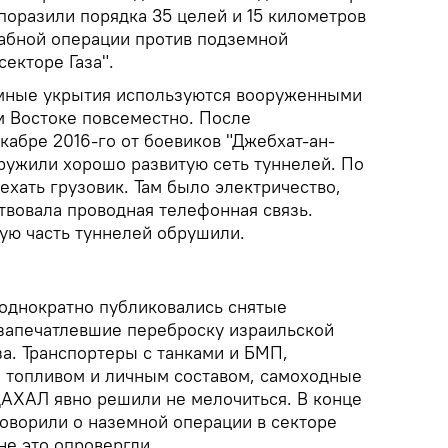
поразили порядка 35 целей и 15 километров
табной операции против подземной
екторе Газа".
емные укрытия используются вооруженными
 Востоке повсеместно. После
кабре 2016-го от боевиков "Джебхат-ан-
ружили хорошо развитую сеть туннелей. По
хать грузовик. Там было электричество,
твовала проводная телефонная связь.
ую часть туннелей обрушили.
еоднократно публиковались снятые
запечатлевшие переброску израильской
за. Транспортеры с танками и БМП,
, топливом и личным составом, самоходные
ЦАХАЛ явно решили не мелочиться. В конце
ворили о наземной операции в секторе
не это опровергли.