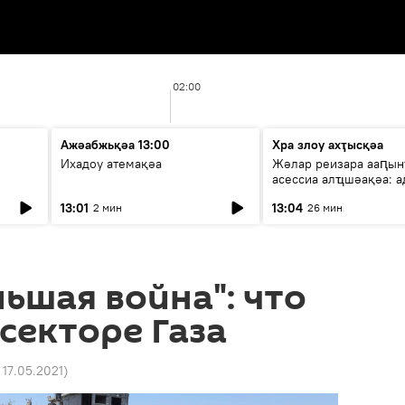
02:00
Ажәабжьқәа 13:00
Хра злоу ахҭысқәа
Ихадоу атемақәа
Жәлар реизара ааԥын
асессиа алҵшәақәа: а
ицәажәара
13:01
13:04
2 мин
26 мин
льшая война": что
 секторе Газа
 17.05.2021
)