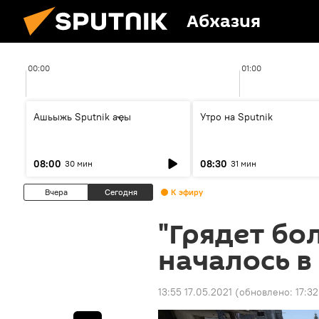
Абхазия
00:00
01:00
Ашьыжь Sputnik аҿы
Утро на Sputnik
08:00
08:30
30 мин
31 мин
Вчера
Сегодня
К эфиру
"Грядет бо
началось в
13:55 17.05.2021
(обновлено:
17:32