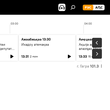
РУС
АԤС
03:00
04:00
Ажәабжьқәа 13:30
Аиҿцәажәара
тәи
Ихадоу атемақәа
Ақыҭа ацхрааразы 
депутат
алазҵаз Абӷархықә
адепутат ицәажәар
13:31
13:33
2 мин
15 мин
г. Гагра
101.3