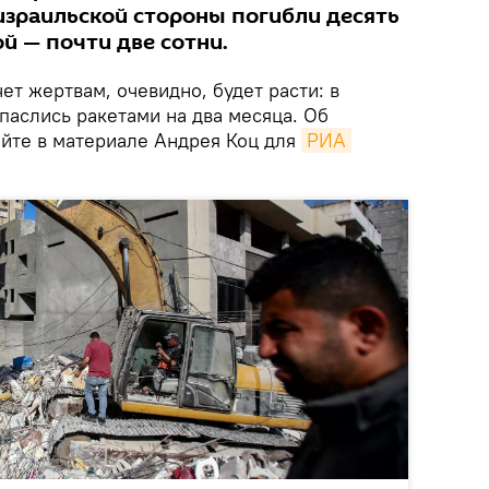
израильской стороны погибли десять
ой — почти две сотни.
чет жертвам, очевидно, будет расти: в
паслись ракетами на два месяца. Об
айте в материале Андрея Коц для
РИА 