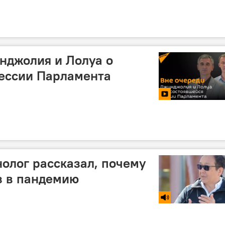
нджолия и Лолуа о
сессии Парламента
олог рассказал, почему
з в пандемию