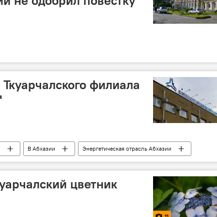
и не одобрил повестку
 Ткуарчалского филиала
"
и
В Абхазии
Энергетическая отрасль Абхазии
куарчалский цветник
11