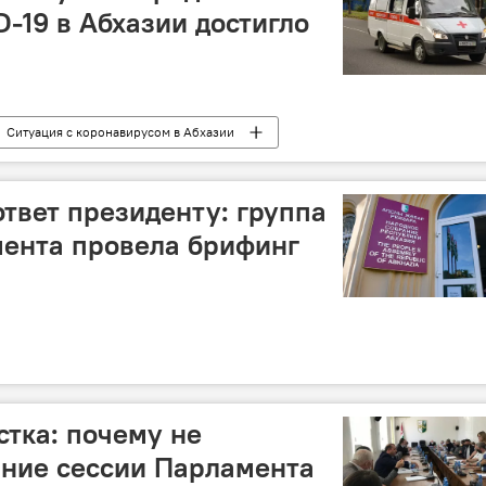
D-19 в Абхазии достигло
Ситуация с коронавирусом в Абхазии
 ответ президенту: группа
мента провела брифинг
стка: почему не
ание сессии Парламента