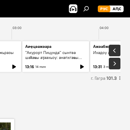
РУС
АԤС
03:00
04:00
Аиҿцәажәара
Ажәабжьқәа 13:30
ыжьразы
"Акурорт Пицунда" сынтәа
Ихадоу атемақәа
шаҟаҩы аҭаахьоу: анапхгаҩы
ицәажәара
13:16
13:31
14 мин
3 мин
г. Гагра
101.3