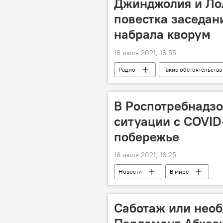
Джинджолия и Лол
повестка заседан
набрала кворум
16 июля 2021, 16:55
Радио
Такие обстоятельства
В Роспотребнадзо
ситуации с COVID
побережье
16 июля 2021, 16:25
Новости
В мире
Саботаж или необ