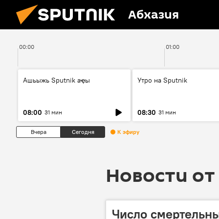
Абхазия
00:00
01:00
Ашьыжь Sputnik аҿы
Утро на Sputnik
08:00
08:30
31 мин
31 мин
Вчера
Сегодня
К эфиру
Новости от 
Число смертельны