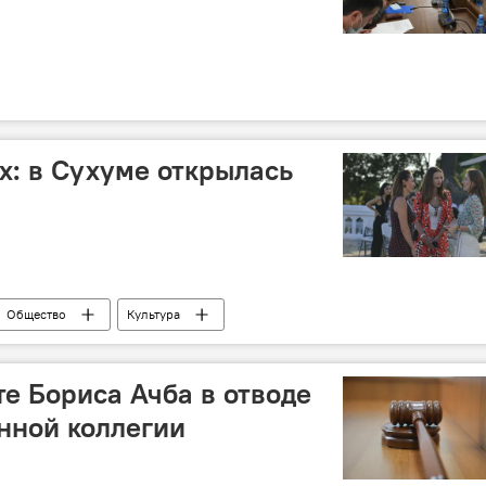
х: в Сухуме открылась
Общество
Культура
те Бориса Ачба в отводе
онной коллегии