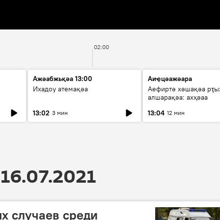
02:00
Ажәабжьқәа 13:00
Аиҿцәажәара
Ихадоу атемақәа
Аефиртә хәшақәа рҭ
алшарақәа: ахҳәаа
13:02
13:04
3 мин
12 мин
16.07.2021
х случаев среди