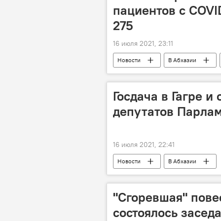
пациентов с COVI
275
16 июля 2021, 23:11
Новости
В Абхазии
Госдача в Гагре и
депутатов Парла
16 июля 2021, 22:41
Новости
В Абхазии
"Сгоревшая" пове
состоялось засед