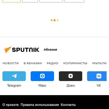
Абхазия
НОВОСТИ
В АБХАЗИИ
РАДИО
КОЛУМНИСТЫ
МУЛЬТИМ
Telegram
Макс
Дзен
VK
О проекте
Правила использования
Контакты