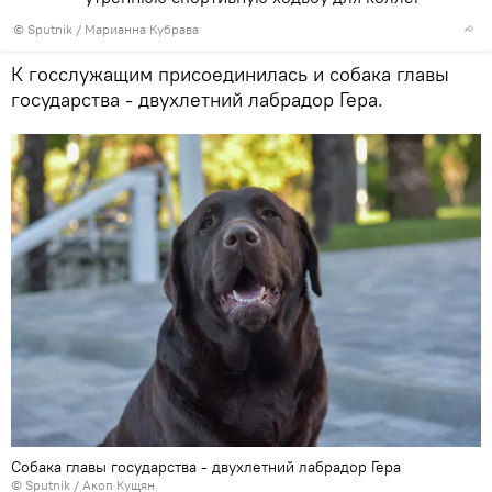
© Sputnik / Марианна Кубрава
К госслужащим присоединилась и собака главы
государства - двухлетний лабрадор Гера.
Собака главы государства - двухлетний лабрадор Гера
© Sputnik / Акоп Кущян