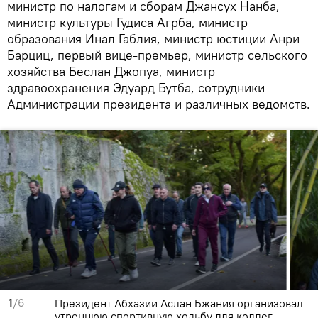
министр по налогам и сборам Джансух Нанба,
министр культуры Гудиса Агрба, министр
образования Инал Габлия, министр юстиции Анри
Барциц, первый вице-премьер, министр сельского
хозяйства Беслан Джопуа, министр
здравоохранения Эдуард Бутба, сотрудники
Администрации президента и различных ведомств.
1
/6
Президент Абхазии Аслан Бжания организовал
утреннюю спортивную ходьбу для коллег