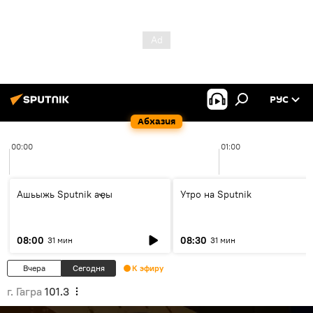
РУС
Абхазия
00:00
01:00
Ашьыжь Sputnik аҿы
Утро на Sputnik
08:00
08:30
31 мин
31 мин
Вчера
Сегодня
К эфиру
г. Гагра
101.3