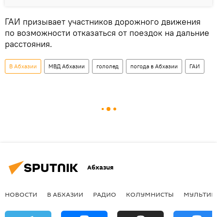
ГАИ призывает участников дорожного движения
по возможности отказаться от поездок на дальние
расстояния.
В Абхазии
МВД Абхазии
гололед
погода в Абхазии
ГАИ
Абхазия
НОВОСТИ
В АБХАЗИИ
РАДИО
КОЛУМНИСТЫ
МУЛЬТИМ