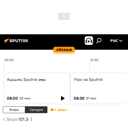
РУС
Абхазия
00:00
01:00
Ашьыжь Sputnik аҿы
Утро на Sputnik
08:00
08:30
30 мин
31 мин
Вчера
Сегодня
К эфиру
г. Гагра
101.3