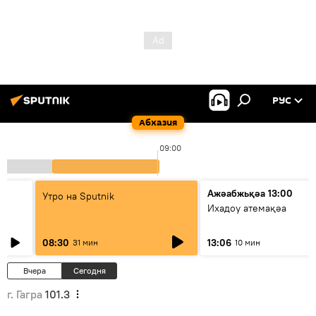
РУС
Абхазия
09:00
Ажәабжьқәа 13:00
Утро на Sputnik
Ихадоу атемақәа
08:30
13:06
31 мин
10 мин
Вчера
Сегодня
г. Гагра
101.3