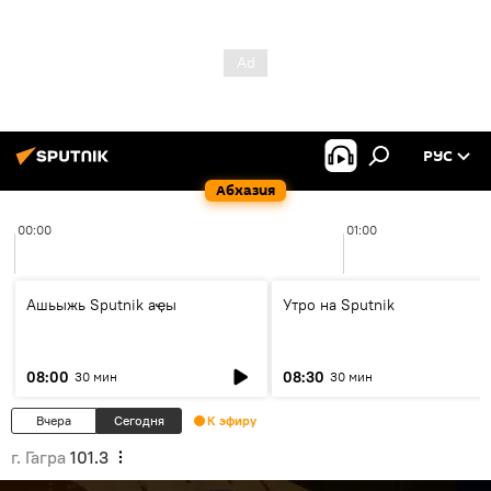
РУС
Абхазия
00:00
01:00
Ашьыжь Sputnik аҿы
Утро на Sputnik
08:00
08:30
30 мин
30 мин
Вчера
Сегодня
К эфиру
г. Гагра
101.3