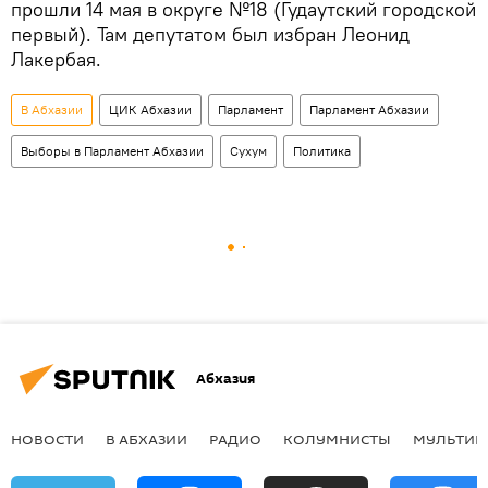
прошли 14 мая в округе №18 (Гудаутский городской
первый). Там депутатом был избран Леонид
Лакербая.
В Абхазии
ЦИК Абхазии
Парламент
Парламент Абхазии
Выборы в Парламент Абхазии
Сухум
Политика
Абхазия
НОВОСТИ
В АБХАЗИИ
РАДИО
КОЛУМНИСТЫ
МУЛЬТИМ