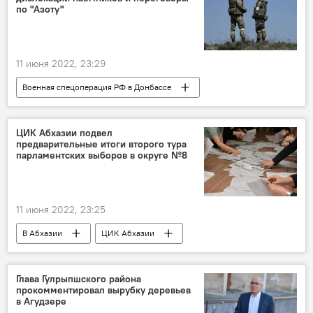
по "Азоту"
11 июня 2022, 23:29
Военная спецоперация РФ в Донбассе
Украина
Россия
Министерство обороны РФ
Харьков
ЦИК Абхазии подвел
предварительные итоги второго тура
парламентских выборов в округе №8
11 июня 2022, 23:25
В Абхазии
ЦИК Абхазии
Парламент
Парламент Абхазии
Выборы в Парламент Абхазии
Сухум
Глава Гулрыпшского района
прокомментировал вырубку деревьев
Политика
в Агудзере