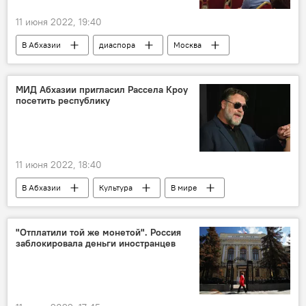
11 июня 2022, 19:40
В Абхазии
диаспора
Москва
Абхазия
МИД Абхазии пригласил Рассела Кроу
посетить республику
11 июня 2022, 18:40
В Абхазии
Культура
В мире
Абхазия
"Отплатили той же монетой". Россия
заблокировала деньги иностранцев