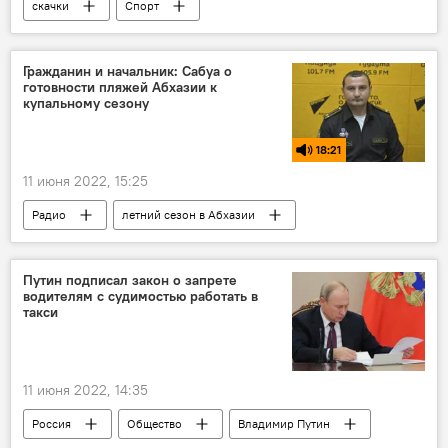
скачки
Спорт
Краснодарский край
Абхазия
Гражданин и начальник: Сабуа о
готовности пляжей Абхазии к
купальному сезону
18:21
11 июня 2022, 15:25
Радио
летний сезон в Абхазии
отдых у моря
пляжи
Путин подписал закон о запрете
водителям с судимостью работать в
такси
11 июня 2022, 14:35
Россия
Общество
Владимир Путин