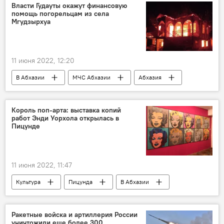
Власти Гудауты окажут финансовую
помощь погорельцам из села
Мгудзырхуа
11 июня 2022, 12:20
В Абхазии
МЧС Абхазии
Абхазия
Гудаутский район
Король поп-арта: выставка копий
работ Энди Уорхола открылась в
Пицунде
11 июня 2022, 11:47
Культура
Пицунда
В Абхазии
Абхазия
Ракетные войска и артиллерия России
уничтожили еще более 300