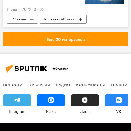
11 июня 2022, 08:23
В Абхазии
Парламент Абхазии
Выборы в Парламент Абхазии
Абхазия
Сухум
Еще 20 материалов
Абхазия
НОВОСТИ
В АБХАЗИИ
РАДИО
КОЛУМНИСТЫ
МУЛЬТИМ
Telegram
Макс
Дзен
VK