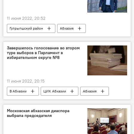
11 июня 2022, 20:52
Гулрыпшский район
Абхазия
Общество
Завершилось голосование во втором
туре выборов в Парламент в
избирательном округе №8
11 июня 2022, 20:15
В Абхазии
ЦИК Абхазии
Абхазия
Парламент Абхазии
Выборы в Парламент Абхазии
Московская абхазская диаспора
выбрала председателя