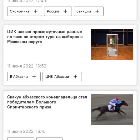
11 июня 2022, 17:45
Экономика
Россия
санкции
В мире
Аналитика
ЦИК назвал промежуточные данные
по явке во втором туре на выборах в
Маякском округе
11 июня 2022, 16:52
В Абхазии
ЦИК Абхазии
Выборы в Парламент Абхазии
Парламент Абхазии
Сухум
Скакун абхазского коневладельца стал
победителем Большого
Абхазия
Политика
Спринтерского приза
11 июня 2022, 16:10