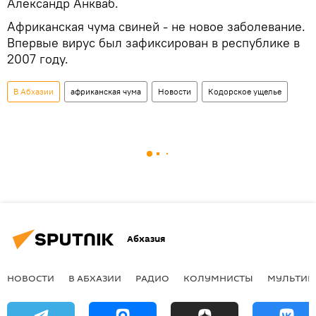
Александр Анкваб.
Африканская чума свиней - не новое заболевание.
Впервые вирус был зафиксирован в республике в
2007 году.
В Абхазии
африканская чума
Новости
Кодорское ущелье
Абхазия
НОВОСТИ
В АБХАЗИИ
РАДИО
КОЛУМНИСТЫ
МУЛЬТИМ