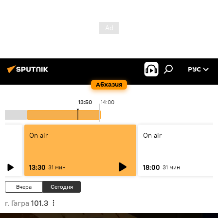
РУС
Абхазия
13:50
14:00
On air
On air
13:30
18:00
31 мин
31 мин
Вчера
Сегодня
г. Гагра
101.3