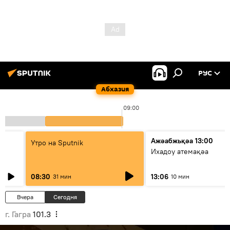
РУС
Абхазия
09:00
Ажәабжьқәа 13:00
Утро на Sputnik
Ихадоу атемақәа
08:30
13:06
31 мин
10 мин
Вчера
Сегодня
г. Гагра
101.3