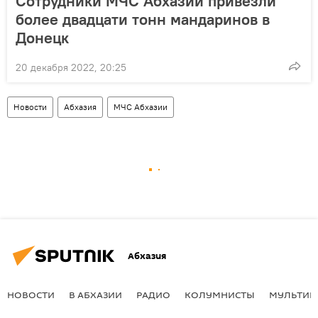
Сотрудники МЧС Абхазии привезли
более двадцати тонн мандаринов в
Донецк
20 декабря 2022, 20:25
Новости
Абхазия
МЧС Абхазии
Абхазия
НОВОСТИ
В АБХАЗИИ
РАДИО
КОЛУМНИСТЫ
МУЛЬТИМ