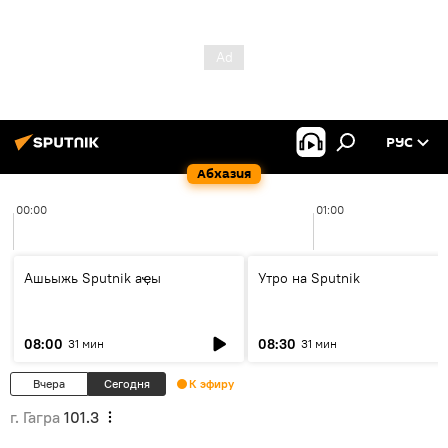
РУС
Абхазия
00:00
01:00
Ашьыжь Sputnik аҿы
Утро на Sputnik
08:00
08:30
31 мин
31 мин
Вчера
Сегодня
К эфиру
г. Гагра
101.3