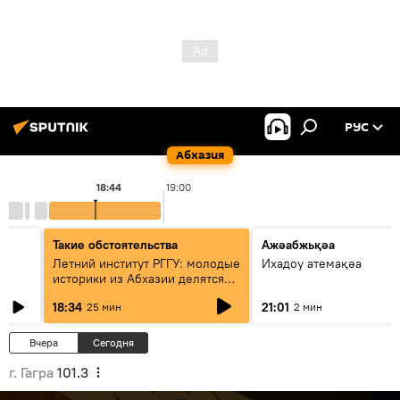
РУС
Абхазия
18:44
19:00
Такие обстоятельства
Ажәабжьқәа
Летний институт РГГУ: молодые
Ихадоу атемақәа
историки из Абхазии делятся
итогами проекта
18:34
21:01
25 мин
2 мин
Вчера
Сегодня
г. Гагра
101.3