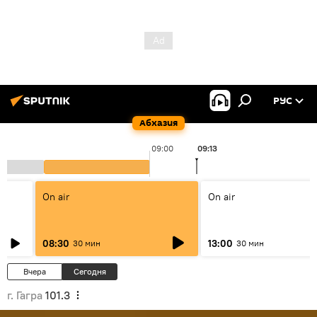
РУС
Абхазия
09:00
09:13
On air
On air
08:30
13:00
30 мин
30 мин
Вчера
Сегодня
г. Гагра
101.3