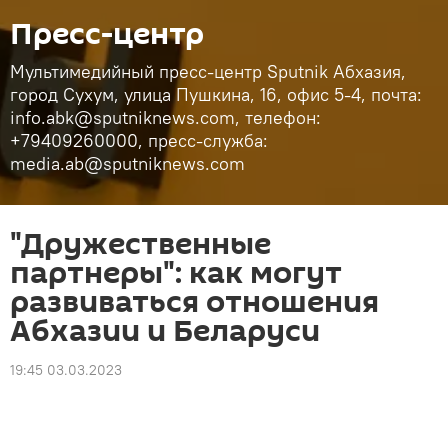
Пресс-центр
Мультимедийный пресс-центр Sputnik Абхазия,
город Сухум, улица Пушкина, 16, офис 5-4, почта:
info.abk@sputniknews.com, телефон:
+79409260000, пресс-служба:
media.ab@sputniknews.com
"Дружественные
партнеры": как могут
развиваться отношения
Абхазии и Беларуси
19:45 03.03.2023