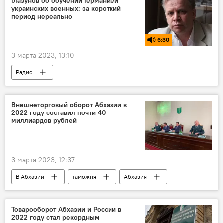
Глазунов об обучении Германией
украинских военных: за короткий
период нереально
6:30
3 марта 2023, 13:10
Радио
Подкасты спецоперация России в Донбассе
США
спецоперация
Россия
Внешнеторговый оборот Абхазии в
2022 году составил почти 40
Германия
Украина
миллиардов рублей
3 марта 2023, 12:37
В Абхазии
таможня
Абхазия
экспорт
импорт
товарооборот
Товарооборот Абхазии и России в
2022 году стал рекордным