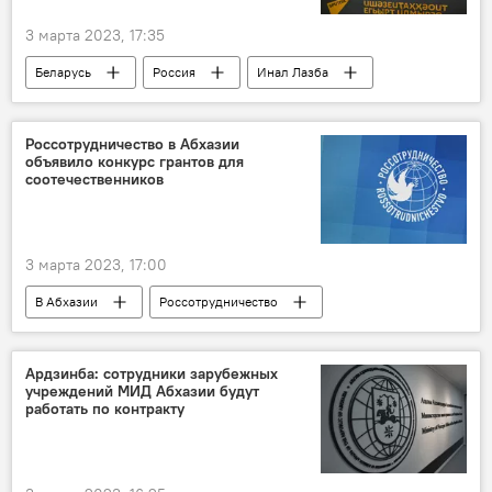
3 марта 2023, 17:35
Беларусь
Россия
Инал Лазба
Политика
МИД Абхазии
Пресс-центр
Абхазия
Россотрудничество в Абхазии
объявило конкурс грантов для
соотечественников
3 марта 2023, 17:00
В Абхазии
Россотрудничество
Россотрудничество в Абхазии
Представительство Россотрудничества в Украине
Ардзинба: сотрудники зарубежных
учреждений МИД Абхазии будут
работать по контракту