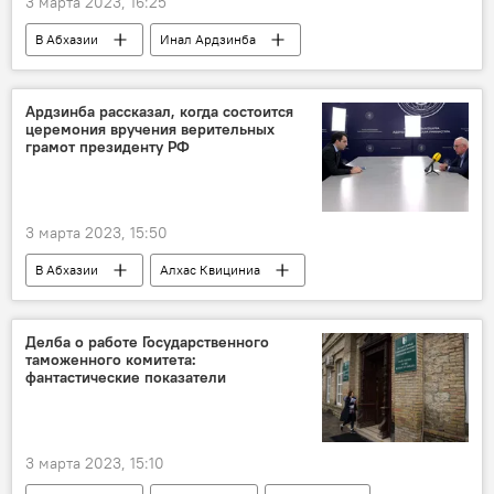
3 марта 2023, 16:25
В Абхазии
Инал Ардзинба
Абхазия
МИД Абхазии
Ардзинба рассказал, когда состоится
церемония вручения верительных
грамот президенту РФ
3 марта 2023, 15:50
В Абхазии
Алхас Квициниа
Абхазия
Россия
МИД Абхазии
Делба о работе Государственного
таможенного комитета:
фантастические показатели
3 марта 2023, 15:10