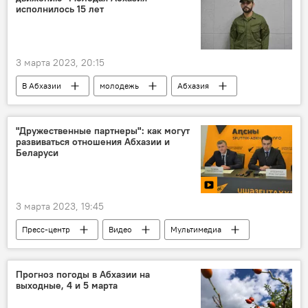
исполнилось 15 лет
3 марта 2023, 20:15
В Абхазии
молодежь
Абхазия
Общество
"Дружественные партнеры": как могут
развиваться отношения Абхазии и
Беларуси
3 марта 2023, 19:45
Пресс-центр
Видео
Мультимедиа
Абхазия
Беларусь
Политика
Пресс-центр
Прогноз погоды в Абхазии на
выходные, 4 и 5 марта