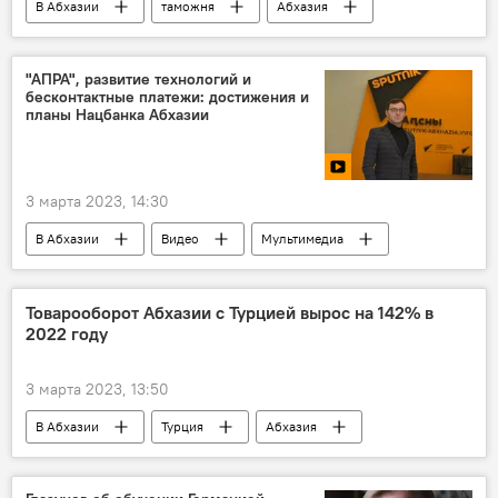
В Абхазии
таможня
Абхазия
"АПРА", развитие технологий и
бесконтактные платежи: достижения и
планы Нацбанка Абхазии
3 марта 2023, 14:30
В Абхазии
Видео
Мультимедиа
Абхазия
Национальный банк Абхазии
Товарооборот Абхазии с Турцией вырос на 142% в
2022 году
3 марта 2023, 13:50
В Абхазии
Турция
Абхазия
Экономика
товарооборот
таможня