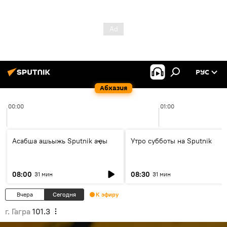
РУС
Абхазия
00:00
01:00
Асабша ашьыжь Sputnik аҿы
Утро субботы на Sputnik
08:00
08:30
31 мин
31 мин
Вчера
Сегодня
К эфиру
г. Гагра
101.3