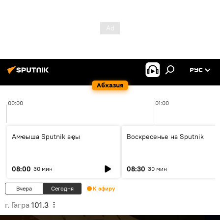
РУС
Абхазия
00:00
01:00
Амҽыша Sputnik аҿы
Воскресенье на Sputnik
08:00
08:30
30 мин
30 мин
Вчера
Сегодня
К эфиру
г. Гагра
101.3