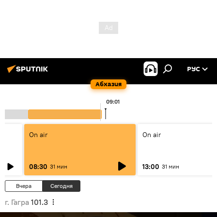
РУС
Абхазия
09:01
On air
On air
08:30
13:00
31 мин
31 мин
Вчера
Сегодня
г. Гагра
101.3