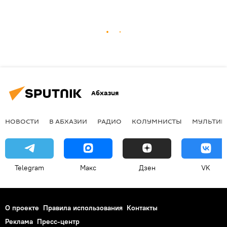
Абхазия
НОВОСТИ
В АБХАЗИИ
РАДИО
КОЛУМНИСТЫ
МУЛЬТИМ
Telegram
Макс
Дзен
VK
О проекте
Правила использования
Контакты
Реклама
Пресс-центр