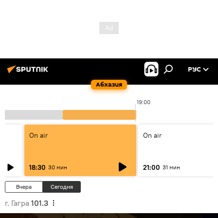
РУС
Абхазия
00
19:00
On air
On air
18:30
21:00
30 мин
31 мин
Вчера
Сегодня
г. Гагра
101.3