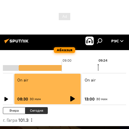
РУС
Абхазия
09:00
09:24
On air
On air
08:30
13:00
30 мин
30 мин
Вчера
Сегодня
г. Гагра
101.3