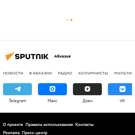
Абхазия
НОВОСТИ
В АБХАЗИИ
РАДИО
КОЛУМНИСТЫ
МУЛЬТИМ
Telegram
Макс
Дзен
VK
О проекте
Правила использования
Контакты
Реклама
Пресс-центр