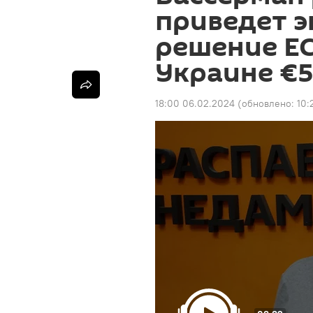
приведет э
решение Е
Украине €
18:00 06.02.2024
(обновлено:
10: