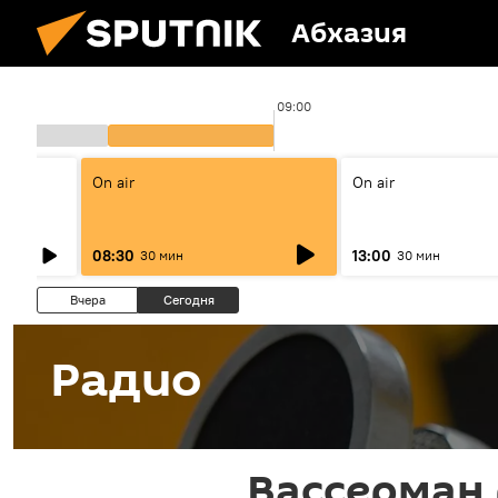
Абхазия
09:00
On air
On air
08:30
13:00
30 мин
30 мин
Вчера
Сегодня
Радио
Вассерман 