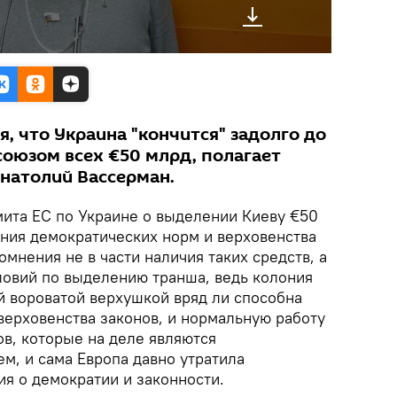
я, что Украина "кончится" задолго до
союзом всех €50 млрд, полагает
натолий Вассерман.
ита ЕС по Украине о выделении Киеву €50
ния демократических норм и верховенства
мнения не в части наличия таких средств, а
ловий по выделению транша, ведь колония
й вороватой верхушкой вряд ли способна
верховенства законов, и нормальную работу
в, которые на деле являются
м, и сама Европа давно утратила
я о демократии и законности.