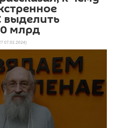
кстренное
С выделить
50 млрд
27 07.02.2024
)