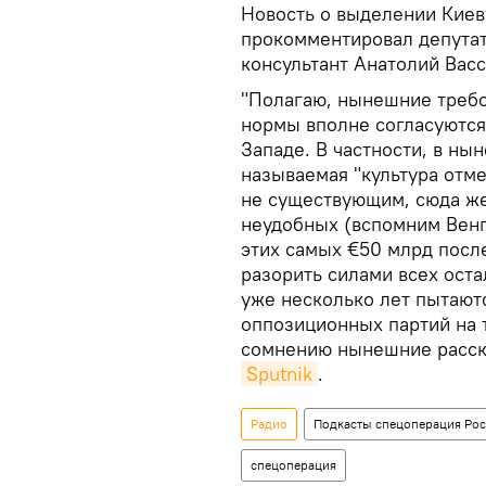
Новость о выделении Киев
прокомментировал депутат
консультант Анатолий Вас
"Полагаю, нынешние требо
нормы вполне согласуются
Западе. В частности, в н
называемая "культура отм
не существующим, сюда ж
неудобных (вспомним Венг
этих самых €50 млрд после
разорить силами всех оста
уже несколько лет пытаютс
оппозиционных партий на 
сомнению нынешние расска
Sputnik
.
Радио
Подкасты спецоперация Рос
спецоперация