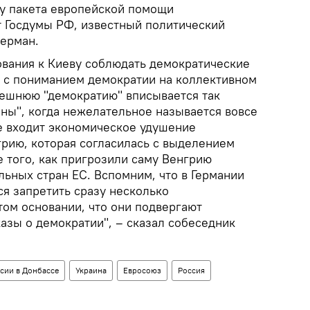
у пакета европейской помощи
 Госдумы РФ, известный политический
серман.
вания к Киеву соблюдать демократические
 с пониманием демократии на коллективном
ынешнюю "демократию" вписывается так
ены", когда нежелательное называется вовсе
е входит экономическое удушение
рию, которая согласилась с выделением
 того, как пригрозили саму Венгрию
льных стран ЕС. Вспомним, что в Германии
я запретить сразу несколько
том основании, что они подвергают
зы о демократии", – сказал собеседник
сии в Донбассе
Украина
Евросоюз
Россия