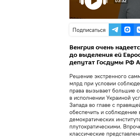
03:32
Подписаться
Венгрия очень надеетс
до выделения ей Евро
депутат Госдумы РФ А
Решение экстренного самм
млрд при условии соблюде
права вызывает большие со
в исполнении Украиной ус
Запада во главе с правяще
обеспечить и соблюдение 
демократических институто
плутократическими. Впроче
классические представлени