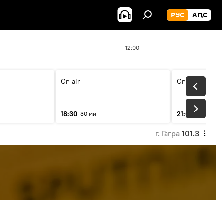
РУС
АԤС
12:00
On air
On air
18:30
21:00
30 мин
31 мин
г. Гагра
101.3