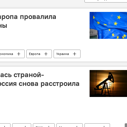
Европа провалила
ны
ономика
Европа
Украина
ась страной-
оссия снова расстроила