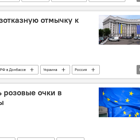
зотказную отмычку к
 РФ в Донбассе
Украина
Россия
авторы
Колумнисты
ь розовые очки в
ы