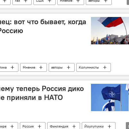
газ
США
Мнение
авторы
ц: вот что бывает, когда
Россию
тика
Мнение
авторы
Колумнисты
чему теперь Россия дико
не приняли в НАТО
мире
Россия
Финляндия
Йоулупукки