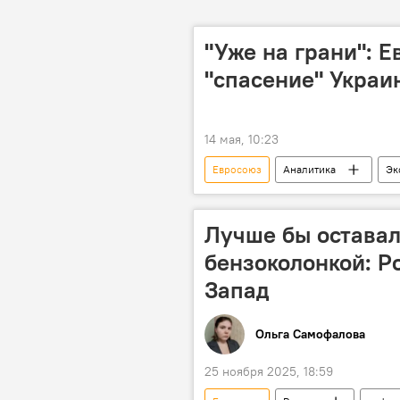
"Уже на грани": 
"спасение" Украи
14 мая, 10:23
Евросоюз
Аналитика
Эк
Лучше бы оставал
бензоколонкой: Р
Запад
Ольга Самофалова
25 ноября 2025, 18:59