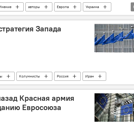
Мнение
авторы
Европа
Украина
Северный поток
стратегия Запада
ры
Колумнисты
Россия
Иран
назад Красная армия
данию Евросоюза