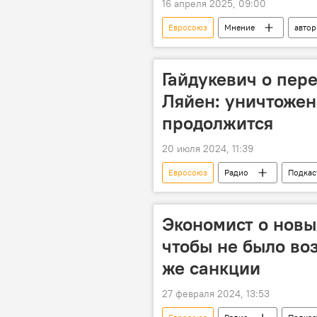
16 апреля 2025, 09:00
Евросоюз
Мнение
авто
Гайдукевич о пер
Ляйен: уничтоже
продолжится
20 июля 2024, 11:39
Евросоюз
Радио
Подкас
Экономист о новы
чтобы не было во
же санкции
27 февраля 2024, 13:53