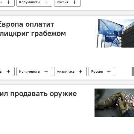
ры
Колумнисты
Россия
 Европа оплатит
блицкриг грабежом
ры
Колумнисты
Аналитика
Россия
ил продавать оружие