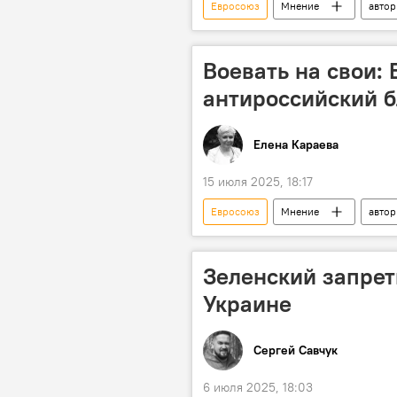
Евросоюз
Мнение
авто
Воевать на свои:
антироссийский 
Елена Караева
15 июля 2025, 18:17
Евросоюз
Мнение
авто
Украина
Зеленский запрет
Украине
Сергей Савчук
6 июля 2025, 18:03