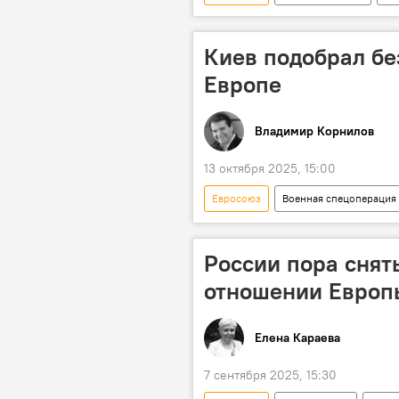
Дмитрий Медведев
НАТО
Киев подобрал бе
Европе
Владимир Корнилов
13 октября 2025, 15:00
Евросоюз
Военная спецоперация
Аналитика
Мнение
России пора снят
отношении Европ
Елена Караева
7 сентября 2025, 15:30