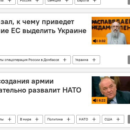
ты
Россия
санкции
Европа
зал, к чему приведет
ие ЕС выделить Украине
3:32
ты спецоперация России в Донбассе
Украина
создания армии
ательно развалит НАТО
6:22
ты
В мире
Политика
НАТО
США