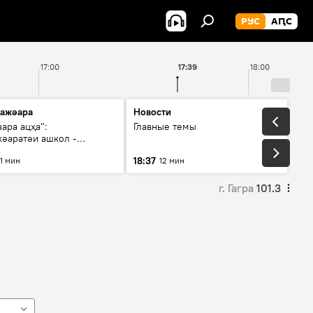
РУС
АԤС
17:00
17:39
18:00
ажәара
Новости
ара ацҳа":
Главные темы
хәаратәи ашкол -
ат аҿы алагерь аатит
18:37
11 мин
12 мин
г. Гагра
101.3