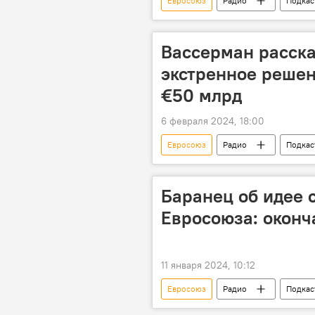
Евросоюз
Радио
Подкас
НАТО
США
Вассерман расска
экстренное решен
€50 млрд
6 февраля 2024, 18:00
Евросоюз
Радио
Подкас
Россия
спецоперация
Баранец об идее 
Евросоюза: оконч
11 января 2024, 10:12
Евросоюз
Радио
Подкас
безопасность