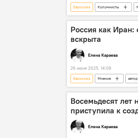
Евросоюз
Колумнисты
Аналитика
санкции
Россия как Иран: 
вскрыта
Елена Караева
26 июня 2025, 14:08
Евросоюз
Мнение
авто
Восемьдесят лет 
приступила к соз
Елена Караева