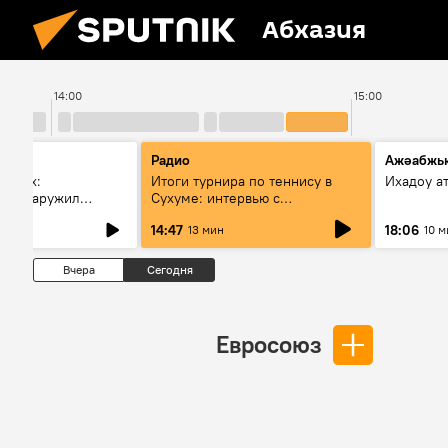
Абхазия
14:00
15:00
Радио
Ажәабжь
горах:
Итоги турнира по теннису в
Ихадоу а
" обнаружил
Сухуме: интервью с
воинские
президентом Федерации
14:47
18:06
13 мин
10 м
 в Псху
Вчера
Сегодня
Евросоюз