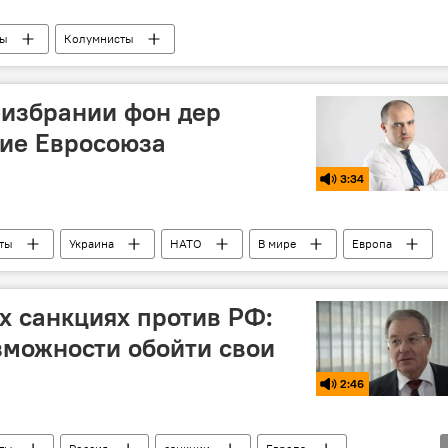
ры
Колумнисты
еизбрании фон дер
ние Евросоюза
3:34
ты
Украина
НАТО
В мире
Европа
х санкциях против РФ:
зможности обойти свои
2:46