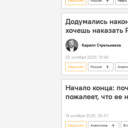
Евросоюз
Россия
нефть
Колумнисты
Додумались наконе
хочешь наказать 
Кирилл Стрельников
20 октября 2025, 10:40
Евросоюз
Россия
Анали
Начало конца: по
пожалеет, что ее 
14 октября 2025, 20:07
Евросоюз
Аналитика
В 