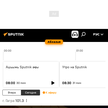
РУС
Абхазия
00:00
01:00
Ашьыжь Sputnik аҿы
Утро на Sputnik
08:00
08:30
30 мин
31 мин
Вчера
Сегодня
К эфиру
г. Гагра
101.3