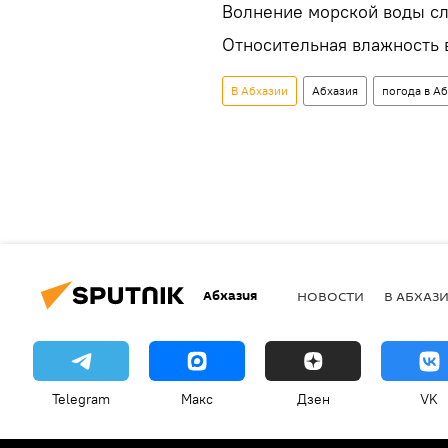
Волнение морской воды сла
Относительная влажность 
В Абхазии
Абхазия
погода в А
Абхазия
НОВОСТИ
В АБХАЗ
Telegram
Макс
Дзен
VK