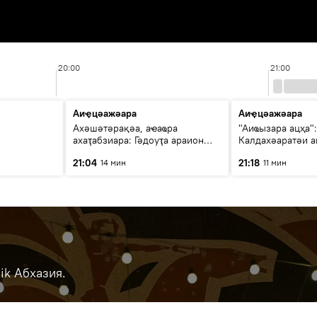
20:00
21:00
Аиҿцәажәара
Аиҿцәажәара
Ахәшәтәрақәа, аҽаҩра
"Аиҩызара ацҳа":
ахаҭабзиара: Гәдоуҭа араион
Калдахәаратәи а
ақыҭанхамҩа аҟәша аиҳабы
интернат аҿы ал
21:04
21:18
14 мин
11 мин
ицәажәара
ik Абхазия.