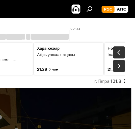
РУС
АԤС
22:00
Ҳара ҳжәар
Новости
Аԥсыуажәак аҵакы
Главные темы
школ -
агерь аатит
21:29
21:31
0 мин
3 мин
г. Гагра
101.3