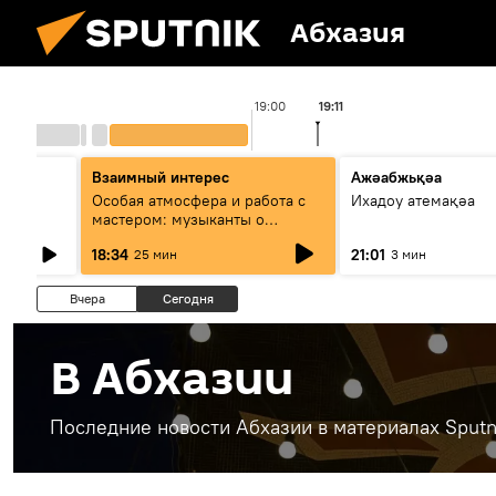
Абхазия
19:00
19:11
Взаимный интерес
Ажәабжьқәа
Особая атмосфера и работа с
Ихадоу атемақәа
мастером: музыканты о
фестивале Хиблы Герзмава
18:34
21:01
25 мин
3 мин
Вчера
Сегодня
В Абхазии
Последние новости Абхазии в материалах Sputn