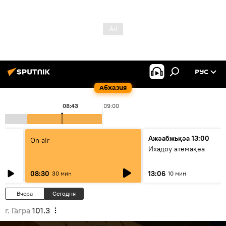
РУС
Абхазия
08:43
09:00
Ажәабжьқәа 13:00
On air
Ихадоу атемақәа
08:30
13:06
30 мин
10 мин
Вчера
Сегодня
г. Гагра
101.3