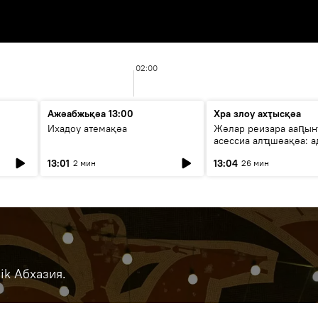
02:00
Ажәабжьқәа 13:00
Хра злоу ахҭысқәа
Ихадоу атемақәа
Жәлар реизара ааԥын
асессиа алҵшәақәа: а
ицәажәара
13:01
13:04
2 мин
26 мин
ik Абхазия.