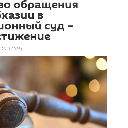
аво обращения
хазии в
ионный суд –
стижение
2 26.11.2025
)