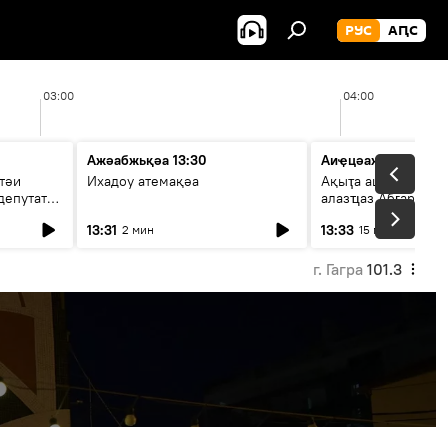
РУС
АԤС
03:00
04:00
Ажәабжьқәа 13:30
Аиҿцәажәара
тәи
Ихадоу атемақәа
Ақыҭа ацхрааразы 
депутат
алазҵаз Абӷархықә
адепутат ицәажәар
13:31
13:33
2 мин
15 мин
г. Гагра
101.3