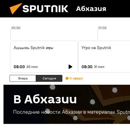
Абхазия
00:00
01:00
Ашьыжь Sputnik аҿы
Утро на Sputnik
08:00
08:30
30 мин
31 мин
Вчера
Сегодня
К эфиру
В Абхазии
Последние новости Абхазии в материалах Sputn