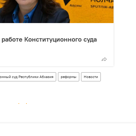
 работе Конституционного суда
онный суд Республики Абхазия
реформы
Новости