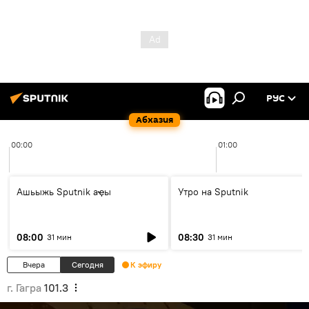
РУС
Абхазия
00:00
01:00
Ашьыжь Sputnik аҿы
Утро на Sputnik
08:00
08:30
31 мин
31 мин
Вчера
Сегодня
К эфиру
г. Гагра
101.3