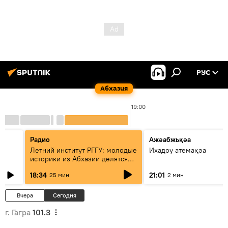
РУС
Абхазия
19:00
Радио
Ажәабжьқәа
Летний институт РГГУ: молодые
Ихадоу атемақәа
историки из Абхазии делятся
итогами проекта
18:34
21:01
25 мин
2 мин
Вчера
Сегодня
г. Гагра
101.3