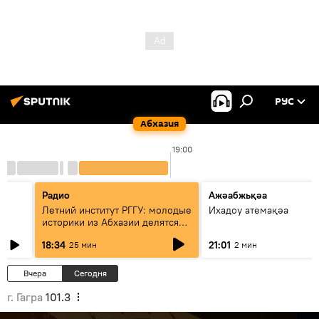
РУС
Абхазия
19:00
Радио
Ажәабжьқәа
Летний институт РГГУ: молодые
Ихадоу атемақәа
историки из Абхазии делятся
итогами проекта
18:34
21:01
25 мин
2 мин
Вчера
Сегодня
г. Гагра
101.3