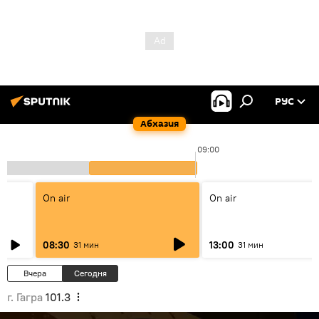
РУС
Абхазия
00
09:00
On air
On air
08:30
13:00
31 мин
31 мин
Вчера
Сегодня
г. Гагра
101.3