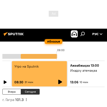
РУС
Абхазия
09:00
Ажәабжьқәа 13:00
Утро на Sputnik
Ихадоу атемақәа
08:30
13:06
31 мин
10 мин
Вчера
Сегодня
г. Гагра
101.3