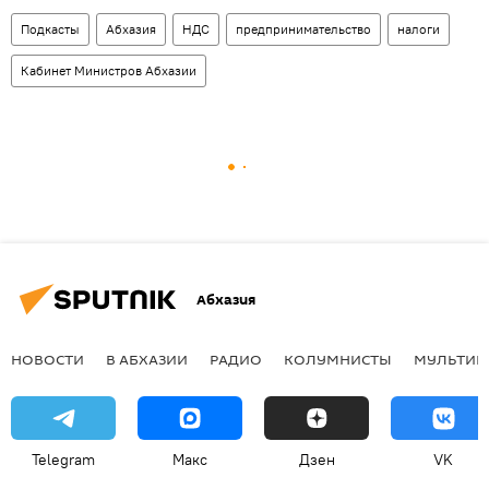
Подкасты
Абхазия
НДС
предпринимательство
налоги
Кабинет Министров Абхазии
Абхазия
НОВОСТИ
В АБХАЗИИ
РАДИО
КОЛУМНИСТЫ
МУЛЬТИМ
Telegram
Макс
Дзен
VK