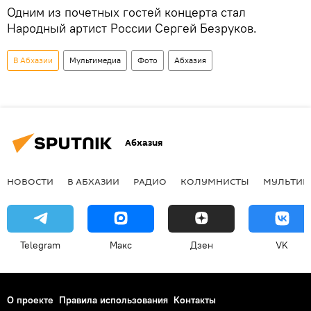
Одним из почетных гостей концерта стал
Народный артист России Сергей Безруков.
В Абхазии
Мультимедиа
Фото
Абхазия
Абхазия
НОВОСТИ
В АБХАЗИИ
РАДИО
КОЛУМНИСТЫ
МУЛЬТИМ
Telegram
Макс
Дзен
VK
О проекте
Правила использования
Контакты