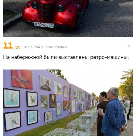
11
/20
© Sputnik / Томас Тхайцук
На набережной были выставлены ретро-машины.