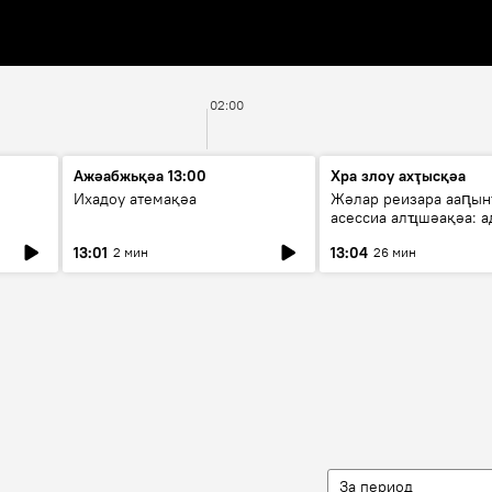
02:00
Ажәабжьқәа 13:00
Хра злоу ахҭысқәа
Ихадоу атемақәа
Жәлар реизара ааԥын
асессиа алҵшәақәа: а
ицәажәара
13:01
13:04
2 мин
26 мин
За период