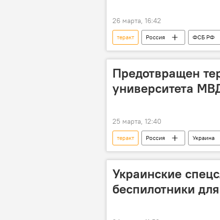
26 марта, 16:42
теракт
Россия
ФСБ РФ
Предотвращен тер
университета МВ
25 марта, 12:40
теракт
Россия
Украина
Украинские спец
беспилотники для