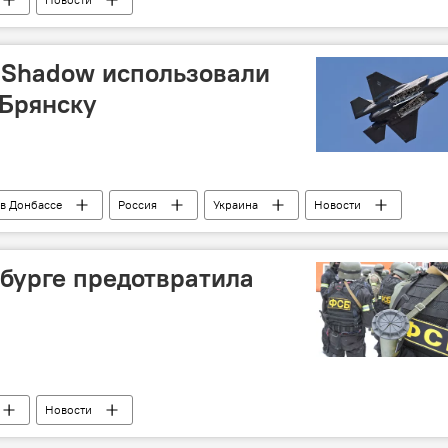
 Shadow использовали
 Брянску
в Донбассе
Россия
Украина
Новости
нбурге предотвратила
Новости