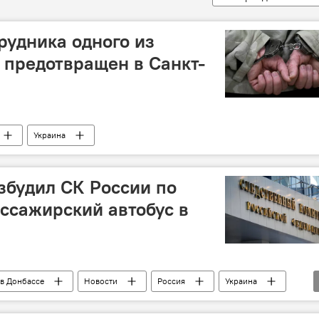
рудника одного из
 предотвращен в Санкт-
Украина
озбудил СК России по
ассажирский автобус в
в Донбассе
Новости
Россия
Украина