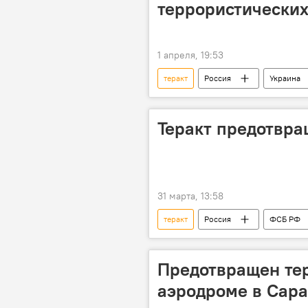
террористических
1 апреля, 19:53
теракт
Россия
Украина
Теракт предотвра
31 марта, 13:58
теракт
Россия
ФСБ РФ
Предотвращен те
аэродроме в Сара