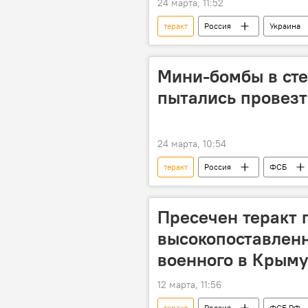
24 марта, 11:52
теракт
Россия
Украина
Мини-бомбы в сте
пытались провезт
24 марта, 10:54
теракт
Россия
ФСБ
Пресечен теракт 
высокопоставленн
военного в Крым
12 марта, 11:56
теракт
Россия
ФСБ РФ