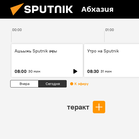
Абхазия
00:00
01:00
Ашьыжь Sputnik аҿы
Утро на Sputnik
08:00
08:30
30 мин
31 мин
Вчера
Сегодня
К эфиру
теракт