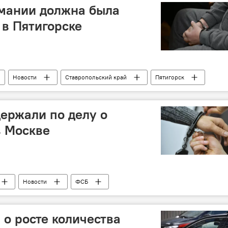
рмании должна была
 в Пятигорске
Новости
Ставропольский край
Пятигорск
держали по делу о
в Москве
Новости
ФСБ
 о росте количества