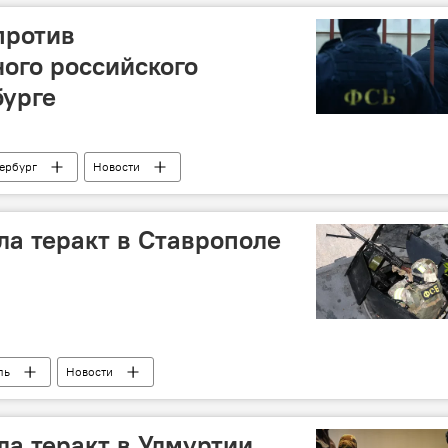
против
ого российского
бурге
ербург
Новости
а теракт в Ставрополе
ль
Новости
а теракт в Удмуртии