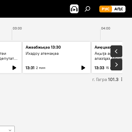
РУС
АԤС
03:00
04:00
Ажәабжьқәа 13:30
Аиҿцәажәара
тәи
Ихадоу атемақәа
Ақыҭа ацхрааразы 
депутат
алазҵаз Абӷархықә
адепутат ицәажәар
13:31
13:33
2 мин
15 мин
г. Гагра
101.3