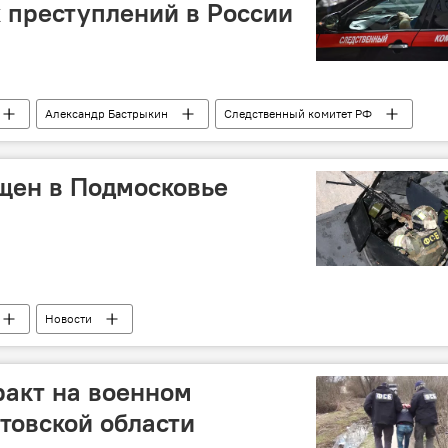
 преступлений в России
Александр Бастрыкин
Следственный комитет РФ
щен в Подмосковье
Новости
ракт на военном
товской области