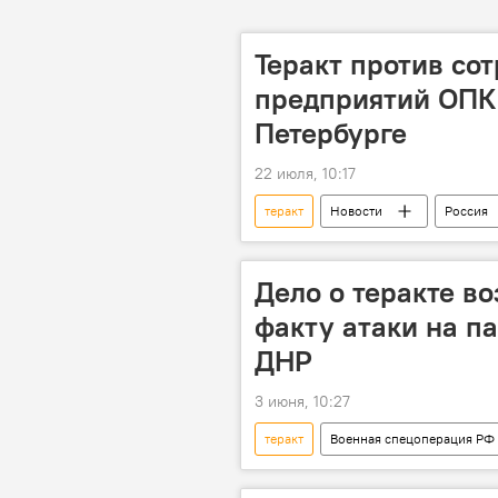
Теракт против сот
предприятий ОПК
Петербурге
22 июля, 10:17
теракт
Новости
Россия
Дело о теракте в
факту атаки на п
ДНР
3 июня, 10:27
теракт
Военная спецоперация РФ 
ДНР