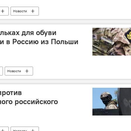
Новости
льках для обуви
и в Россию из Польши
Новости
против
ого российского
у
Новости