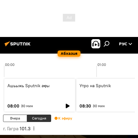
РУС
Абхазия
00:00
01:00
Ашьыжь Sputnik аҿы
Утро на Sputnik
08:00
08:30
30 мин
30 мин
Вчера
Сегодня
К эфиру
г. Гагра
101.3