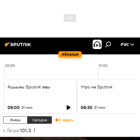
РУС
Абхазия
00:00
01:00
Ашьыжь Sputnik аҿы
Утро на Sputnik
08:00
08:30
31 мин
31 мин
Вчера
Сегодня
К эфиру
г. Гагра
101.3