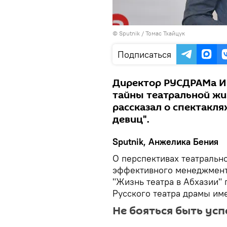
© Sputnik / Томас Тхайцук
Подписаться
Директор РУСДРАМа И
тайны театральной жи
рассказал о спектакля
девиц".
Sputnik, Анжелика Бения
О перспективах театрально
эффективного менеджмент
"Жизнь театра в Абхазии"
Русского театра драмы им
Не бояться быть у