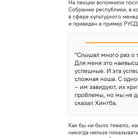
На лекции вспомнили пос
Собранию республики, в к
в сфере культурного мене
и приведен в пример РУС
"Слышал много раз о т
Для меня это наивысш
успешные. И эта успе
сложная ноша. С одно
– им завидуют, их кри
проблемы, но мы не д
сказал Хинтба.
Как бы ни было тяжело, ка
никогда нельзя показывать