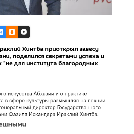
раклий Хинтба приоткрыл завесу
зни, поделился секретами успеха и
х "не для института благородных
го искусства Абхазии и о практике
а в сфере культуры размышлял на лекции
 генеральный директор Государственного
ени Фазиля Искандера Ираклий Хинтба.
спешными