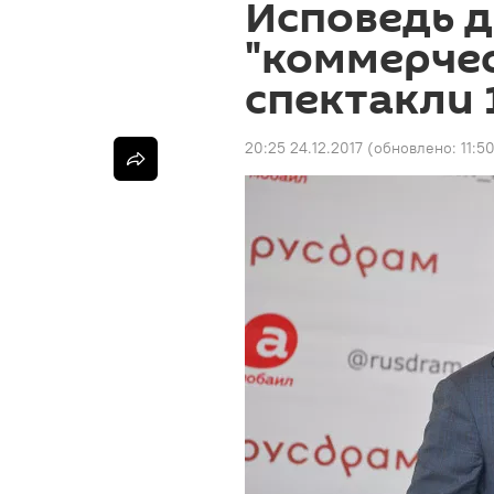
Исповедь 
"коммерчес
спектакли 
20:25 24.12.2017
(обновлено:
11:5