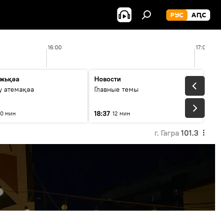
РУС
АԤС
16:00
17:00
жьқәа
Новости
у атемақәа
Главные темы
18:37
10 мин
12 мин
г. Гагра
101.3