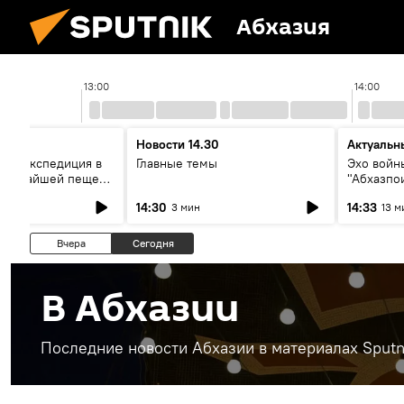
Абхазия
13:00
14:00
Новости 14.30
Актуальн
ая экспедиция в
Главные темы
Эхо войны
лубочайшей пещере
"Абхазпо
овор со
неучтенн
14:30
14:33
3 мин
13 м
ми
захороне
Вчера
Сегодня
В Абхазии
Последние новости Абхазии в материалах Sputn