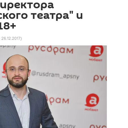
директора
кого театра" и
18+
0 26.12.2017
)