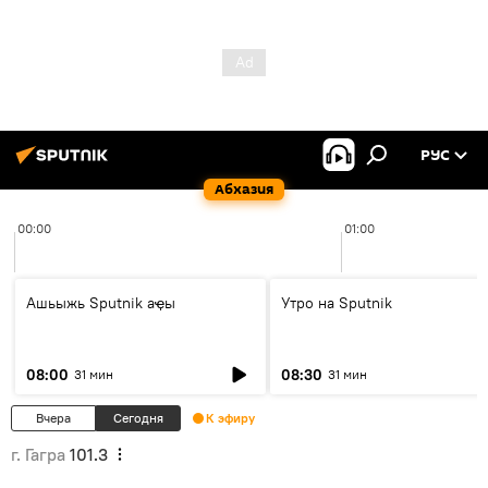
РУС
Абхазия
00:00
01:00
Ашьыжь Sputnik аҿы
Утро на Sputnik
08:00
08:30
31 мин
31 мин
Вчера
Сегодня
К эфиру
г. Гагра
101.3