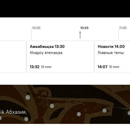
10:00
10:33
11:00
Ажәабжьқәа 13:30
Новости 14.00
Ихадоу атемақәа
Главные темы
13:32
14:07
10 мин
10 мин
ik Абхазия.