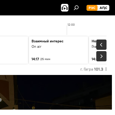
РУС
АԤС
12:00
Взаимный интерес
Новости 14.3
On air
Главные темы
14:17
14:33
25 мин
10 мин
г. Гагра
101.3