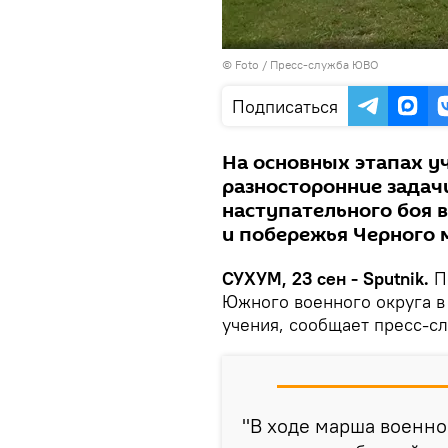
© Foto / Пресс-служба ЮВО
Подписаться
На основных этапах у
разносторонние задач
наступательного боя 
и побережья Черного 
СУХУМ, 23 сен - Sputnik.
П
Южного военного округа в
учения, сообщает пресс-с
"В ходе марша военн