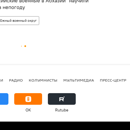
сийские военные в Абхазии "научили"
в непогоду
Южный военный округ
ИИ
РАДИО
КОЛУМНИСТЫ
МУЛЬТИМЕДИА
ПРЕСС-ЦЕНТР
OK
Rutube