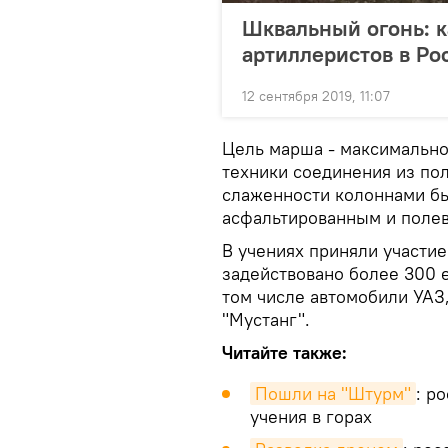
Шквальный огонь: 
артиллеристов в Ро
12 сентября 2019, 11:07
Цель марша - максимально
техники соединения из по
слаженности колоннами б
асфальтированным и полев
В учениях приняли участи
задействовано более 300 
том числе автомобили УАЗ
"Мустанг".
Читайте также:
Пошли на "Штурм"
: р
учения в горах