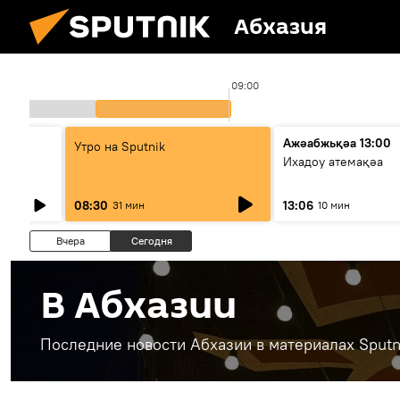
Абхазия
09:00
Ажәабжьқәа 13:00
Утро на Sputnik
Ихадоу атемақәа
08:30
13:06
31 мин
10 мин
Вчера
Сегодня
В Абхазии
Последние новости Абхазии в материалах Sputn