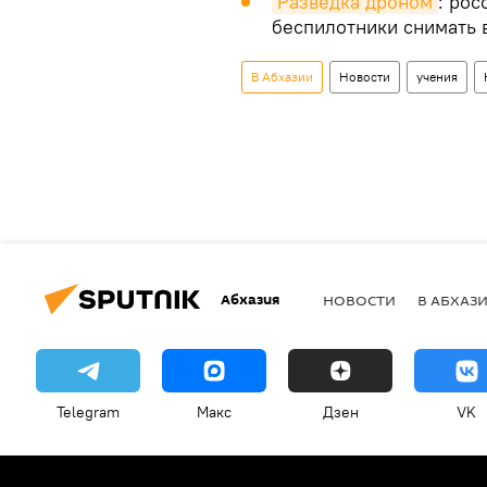
Разведка дроном
: рос
беспилотники снимать 
В Абхазии
Новости
учения
Абхазия
НОВОСТИ
В АБХАЗ
Telegram
Макс
Дзен
VK