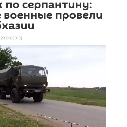
 по серпантину:
е военные провели
бхазии
4 23.09.2019
)