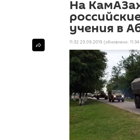
На КамАЗах
российски
учения в А
11:32 23.09.2019
(обновлено:
11:3