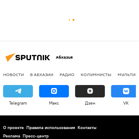
Абхазия
НОВОСТИ
В АБХАЗИИ
РАДИО
КОЛУМНИСТЫ
МУЛЬТИМ
Telegram
Макс
Дзен
VK
О проекте
Правила использования
Контакты
Реклама
Пресс-центр