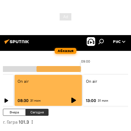
РУС
Абхазия
00
09:00
On air
On air
08:30
13:00
31 мин
31 мин
Вчера
Сегодня
г. Гагра
101.3