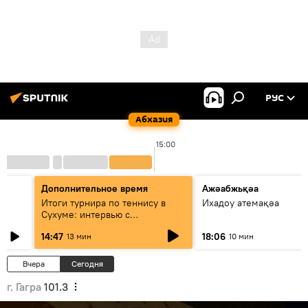
РУС
Абхазия
15:00
Дополнительное время
Ажәабжьқәа
Итоги турнира по теннису в
Ихадоу атемақәа
Сухуме: интервью с
президентом Федерации
14:47
18:06
13 мин
10 мин
Вчера
Сегодня
г. Гагра
101.3