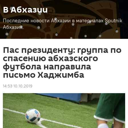
В Абхазии
Последние новости Абхазии в материалах Sputnik
Абхазия.
Пас президенту: группа по
спасению абхазского
футбола направила
письмо Хаджимба
14:53 10.10.2019