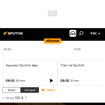
РУС
Абхазия
00:00
01:00
Ашьыжь Sputnik аҿы
Утро на Sputnik
08:00
08:30
30 мин
31 мин
Вчера
Сегодня
К эфиру
г. Гагра
101.3