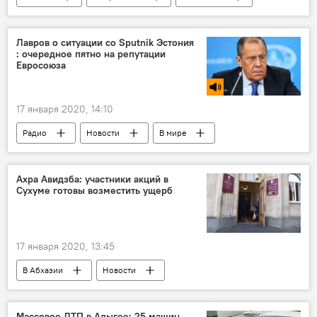
Аслан Бжания
Рауль Хаджимба
Отставка президента Рауля Хаджимба
Лавров о ситуации со Sputnik Эстония
: очередное пятно на репутации
Выборы президента Абхазии - 2020
Евросоюза
17 января 2020, 14:10
Радио
Новости
В мире
Эстония
Ахра Авидзба: участники акций в
Сухуме готовы возместить ущерб
17 января 2020, 13:45
В Абхазии
Новости
акции протеста
Отставка президента Рауля Хаджимба
Массовое ДТП в Адыгее: 25 машин