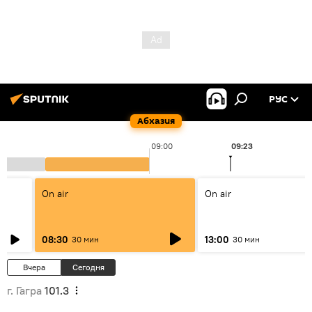
РУС
Абхазия
09:00
09:23
On air
On air
08:30
13:00
30 мин
30 мин
Вчера
Сегодня
г. Гагра
101.3