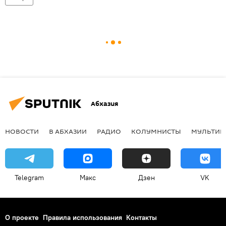
Абхазия
НОВОСТИ
В АБХАЗИИ
РАДИО
КОЛУМНИСТЫ
МУЛЬТИМ
Telegram
Макс
Дзен
VK
О проекте
Правила использования
Контакты