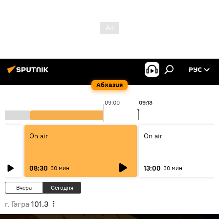
РУС
Абхазия
09:00
09:13
On air
On air
08:30
13:00
30 мин
30 мин
Вчера
Сегодня
г. Гагра
101.3