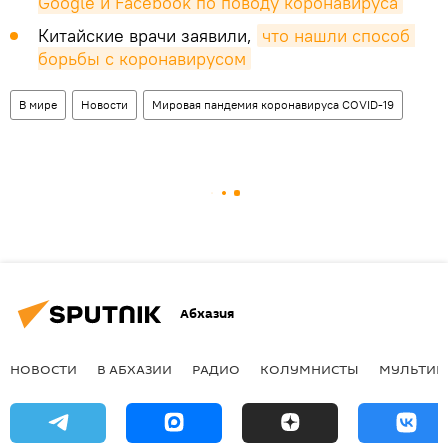
Google и Facebook по поводу коронавируса
Китайские врачи заявили,
что нашли способ 
борьбы с коронавирусом
В мире
Новости
Мировая пандемия коронавируса COVID-19
Абхазия
НОВОСТИ
В АБХАЗИИ
РАДИО
КОЛУМНИСТЫ
МУЛЬТИМ