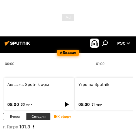
РУС
Абхазия
00:00
01:00
Ашьыжь Sputnik аҿы
Утро на Sputnik
08:00
08:30
30 мин
31 мин
Вчера
Сегодня
К эфиру
г. Гагра
101.3