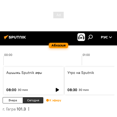
РУС
Абхазия
00:00
01:00
Ашьыжь Sputnik аҿы
Утро на Sputnik
08:00
08:30
30 мин
30 мин
Вчера
Сегодня
К эфиру
г. Гагра
101.3