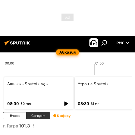
РУС
Абхазия
00:00
01:00
Ашьыжь Sputnik аҿы
Утро на Sputnik
08:00
08:30
30 мин
31 мин
Вчера
Сегодня
К эфиру
г. Гагра
101.3